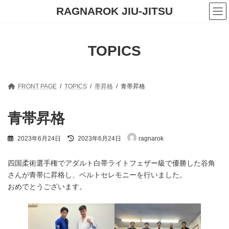
コ
ナ
RAGNAROK JIU-JITSU
ン
ビ
テ
ゲ
ン
ー
ツ
シ
TOPICS
へ
ョ
ス
ン
キ
に
ッ
移
プ
動
FRONT PAGE
TOPICS
帯昇格
青帯昇格
青帯昇格
最
2023年6月24日
2023年6月24日
ragnarok
終
更
新
四国柔術選手権でアダルト白帯ライトフェザー級で優勝した谷角
日
さんが青帯に昇格し、ベルトセレモニーを行いました。
時
おめでとうございます。
: