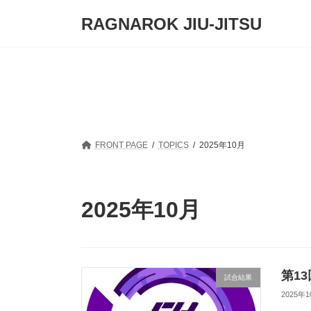
コ
ナ
RAGNAROK JIU-JITSU
ン
ビ
テ
ゲ
ン
ー
ツ
シ
へ
ョ
ス
ン
キ
に
ッ
移
プ
動
FRONT PAGE
TOPICS
2025年10月
2025年10月
第1
試合結果
2025年