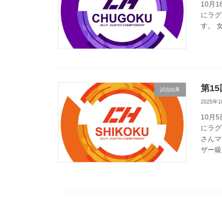
10月
にラグ
す。 
第1
試合結果
2025年
10月
にラグ
さんマ
ザー級