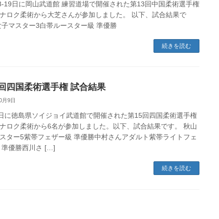
18-19日に岡山武道館 練習道場で開催された第13回中国柔術選手権
ナロク柔術から大芝さんが参加しました。 以下、試合結果で
女子マスター3白帯ルースター級 準優勝
続きを読む
5回四国柔術選手権 試合結果
10月9日
5日に徳島県ソイジョイ武道館で開催された第15回四国柔術選手権
ナロク柔術から6名が参加しました。以下、試合結果です。 秋山
スター5紫帯フェザー級 準優勝中村さんアダルト紫帯ライトフェ
 準優勝西川さ […]
続きを読む