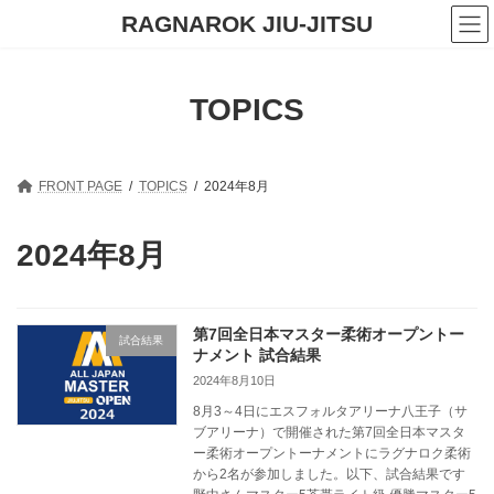
コ
ナ
RAGNAROK JIU-JITSU
ン
ビ
テ
ゲ
ン
ー
ツ
シ
TOPICS
へ
ョ
ス
ン
キ
に
ッ
移
プ
動
FRONT PAGE
TOPICS
2024年8月
2024年8月
第7回全日本マスター柔術オープントー
試合結果
ナメント 試合結果
2024年8月10日
8月3～4日にエスフォルタアリーナ八王子（サ
ブアリーナ）で開催された第7回全日本マスタ
ー柔術オープントーナメントにラグナロク柔術
から2名が参加しました。以下、試合結果です