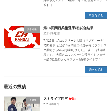
野中さんマスター5茶帯ライト級 優勝マスター5
茶 […]
続きを読む
第16回関西柔術選手権 試合結果
試合結果
2024年8月2日
7月27日にAsueアリーナ大阪（サブアリーナ）
で開催された第16回関西柔術選手権にラグナロ
ク柔術から5名が参加しました。 以下、試合結
果です。 大庭さんマスター4白帯ライトフェザ
ー級 3位飴野さんマスター3白帯ライトフ […]
続きを読む
最近の投稿
ストライプ授与
新着!!
帯昇格
2026年8月7日