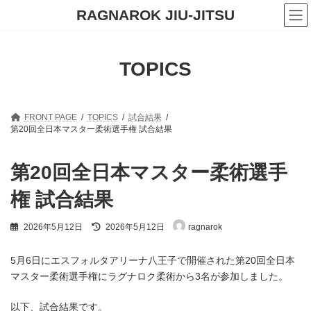
コ
ナ
RAGNAROK JIU-JITSU
ン
ビ
テ
ゲ
ン
ー
ツ
シ
TOPICS
へ
ョ
ス
ン
キ
に
ッ
移
プ
動
FRONT PAGE
TOPICS
試合結果
第20回全日本マスター柔術選手権 試合結果
第20回全日本マスター柔術選手
権 試合結果
最
2026年5月12日
2026年5月12日
ragnarok
終
更
新
5月6日にエスフォルタアリーナ八王子で開催された第20回全日本
日
マスター柔術選手権にラグナロク柔術から3名が参加しました。
時
:
以下、試合結果です。