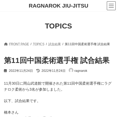
コ
ナ
RAGNAROK JIU-JITSU
ン
ビ
テ
ゲ
ン
ー
ツ
シ
TOPICS
へ
ョ
ス
ン
キ
に
ッ
移
プ
動
FRONT PAGE
TOPICS
試合結果
第11回中国柔術選手権 試合結果
第11回中国柔術選手権 試合結果
最
2022年11月24日
2022年11月24日
ragnarok
終
更
新
11月30日に岡山武道館で開催された第11回中国柔術選手権にラグ
日
ナロク柔術から3名が参加しました。
時
:
以下、試合結果です。
橋本さん